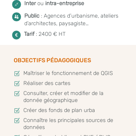
Inter
ou
intra-entreprise
/
Public
: Agences d’urbanisme, ateliers

d’architectes, paysagiste…
Tarif
: 2400 € HT

OBJECTIFS PÉDAGOGIQUES
Maîtriser le fonctionnement de QGIS
Z
Réaliser des cartes
Z
Consulter, créer et modifier de la
Z
donnée géographique
Créer des fonds de plan urba
Z
Connaître les principales sources de
Z
données